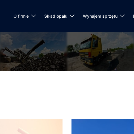
O firmie
Skład opału
Wynajem sprzętu