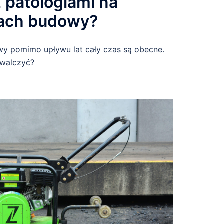
 patologiami na
cach budowy?
wy pomimo upływu lat cały czas są obecne.
 walczyć?