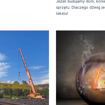
Jeżeli budujemy dom, koni
sprzętu. Dlaczego dźwig je
tekstu!