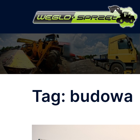
Przejdź
do
treści
Tag:
budowa