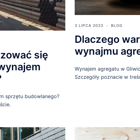
3 LIPCA 2023
BLOG
Dlaczego war
wynajmu agre
zować się
 wynajem
Wynajem agregatu w Gliwic
?
Szczegóły poznacie w treśc
jem sprzętu budowlanego?
ście.