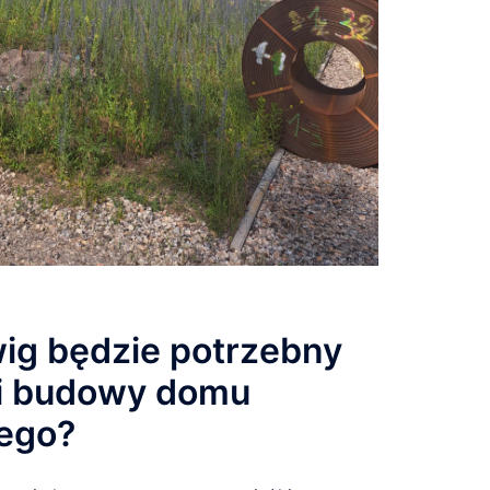
ig będzie potrzebny
cji budowy domu
ego?