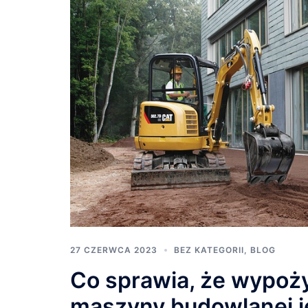
27 CZERWCA 2023
BEZ KATEGORII
,
BLOG
Co sprawia, że wypoż
maszyny budowlanej j