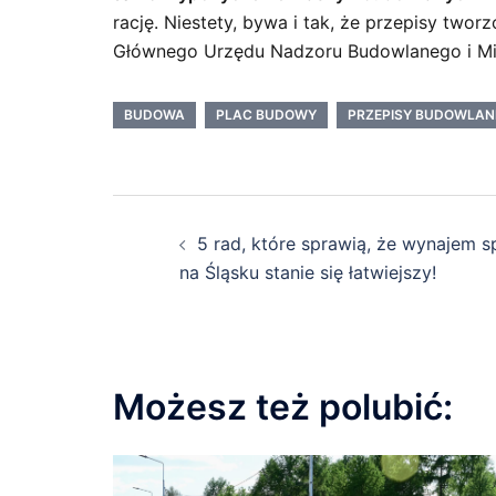
rację. Niestety, bywa i tak, że przepisy twor
Głównego Urzędu Nadzoru Budowlanego i Mini
BUDOWA
PLAC BUDOWY
PRZEPISY BUDOWLAN
Nawigacja
5 rad, które sprawią, że wynajem 
wpisu
na Śląsku stanie się łatwiejszy!
Możesz też polubić: