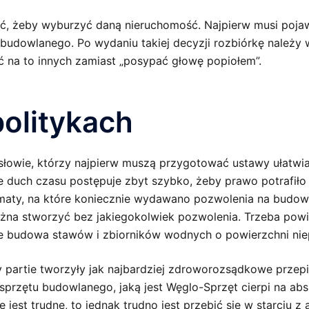
bić, żeby wyburzyć daną nieruchomość. Najpierw musi pojaw
u budowlanego. Po wydaniu takiej decyzji rozbiórkę należy
 na to innych zamiast „posypać głowę popiołem”.
politykach
owie, którzy najpierw muszą przygotować ustawy ułatwia
 duch czasu postępuje zbyt szybko, żeby prawo potrafiło
maty, na które koniecznie wydawano pozwolenia na budowę.
na stworzyć bez jakiegokolwiek pozwolenia. Trzeba powi
że budowa stawów i zbiorników wodnych o powierzchni niep
y partie tworzyły jak najbardziej zdroworozsądkowe przepi
sprzętu budowlanego, jaką jest Węglo-Sprzęt cierpi na a
ie jest trudne, to jednak trudno jest przebić się w starci