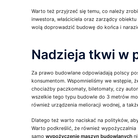
Warto też przyjrzeć się temu, co należy zro
inwestora, właściciela oraz zarządcy obiekt
wolą doprowadzić budowę do końca i narazić
Nadzieja tkwi w 
Za prawo budowlane odpowiadają polscy posł
konsumentom. Wspomnieliśmy we wstępie, że
chociażby paczkomaty, biletomaty, czy auto
wszelkie tego typu budowle do 3 metrów moż
również urządzenia melioracji wodnej, a tak
Dlatego też warto naciskać na polityków, ab
Warto podkreślić, że również wypożyczalnia 
samo
wypożyczenie maszyn budowlanych
n