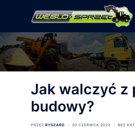
Przejdź
do
treści
Jak walczyć z 
budowy?
PRZEZ
RYSZARD
20 CZERWCA 2023
BEZ KAT