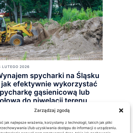
4 LUTEGO 2026
ynajem spycharki na Śląsku
 jak efektywnie wykorzystać
pycharkę gąsienicową lub
ołową do niwelacji terenu,
rac ziemnych i
Zarządzaj zgodą
rzygotowania placów
 jak najlepsze wrażenia, korzystamy z technologii, takich jak pliki
udowy w 2026 roku
przechowywania i/lub uzyskiwania dostępu do informacji o urządzeniu.