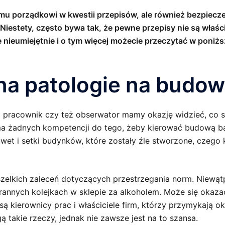
mu porządkowi w kwestii przepisów, ale również bezpiec
estety, często bywa tak, że pewne przepisy nie są właści
nieumiejętnie i o tym więcej możecie przeczytać w poniżs
 na patologie na budo
 pracownik czy też obserwator mamy okazję widzieć, co się
a żadnych kompetencji do tego, żeby kierować budową bądź
awet i setki budynków, które zostały źle stworzone, czeg
zelkich zaleceń dotyczących przestrzegania norm. Niewąt
annych kolejkach w sklepie za alkoholem. Może się okazać
ą kierownicy prac i właściciele firm, którzy przymykają ok
 takie rzeczy, jednak nie zawsze jest na to szansa.