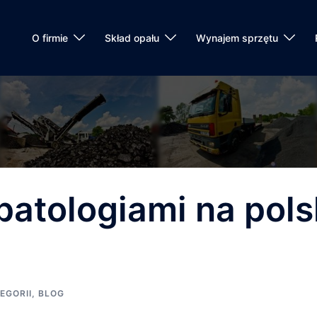
O firmie
Skład opału
Wynajem sprzętu
patologiami na pols
EGORII
,
BLOG