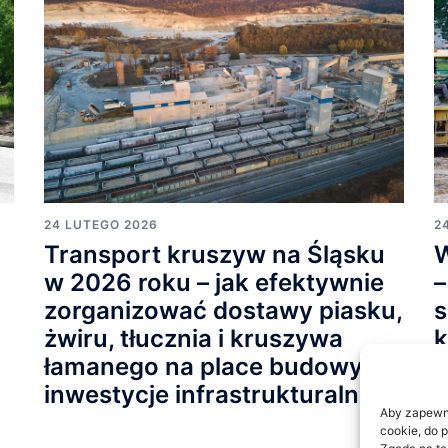
24 LUTEGO 2026
2
Transport kruszyw na Śląsku
W
o
w 2026 roku – jak efektywnie
–
zorganizować dostawy piasku,
s
żwiru, tłucznia i kruszywa
k
łamanego na place budowy i
p
inwestycje infrastrukturalne
p
Aby zapewnić
b
cookie, do 