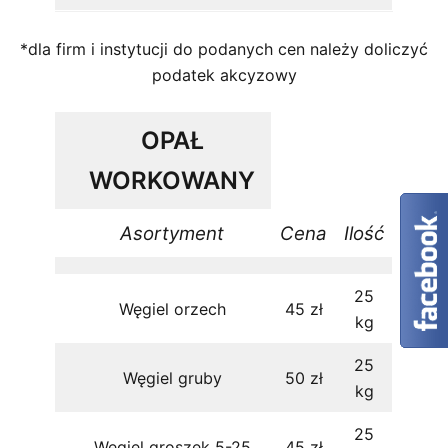
*dla firm i instytucji do podanych cen należy doliczyć
podatek akcyzowy
OPAŁ
WORKOWANY
Asortyment
Cena
Ilość
25
Węgiel orzech
45 zł
kg
25
Węgiel gruby
50 zł
kg
25
Węgiel groszek 5-25
45 zł