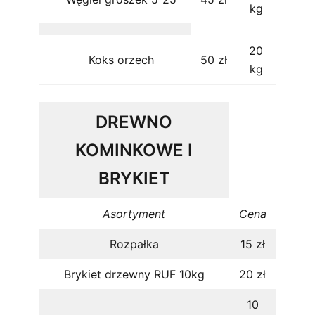
kg
20
Koks orzech
50 zł
kg
DREWNO
KOMINKOWE I
BRYKIET
Asortyment
Cena
Rozpałka
15 zł
Brykiet drzewny RUF 10kg
20 zł
10