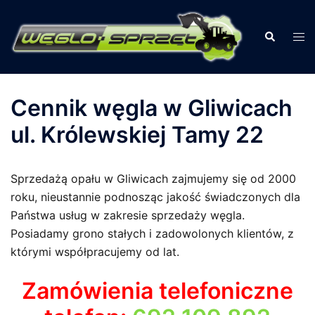
Przejdź
do
Szukaj
Prz
treści
men
Cennik węgla w Gliwicach
ul. Królewskiej Tamy 22
Sprzedażą opału w Gliwicach zajmujemy się od 2000
roku, nieustannie podnosząc jakość świadczonych dla
Państwa usług w zakresie sprzedaży węgla.
Posiadamy grono stałych i zadowolonych klientów, z
którymi współpracujemy od lat.
Zamówienia telefoniczne