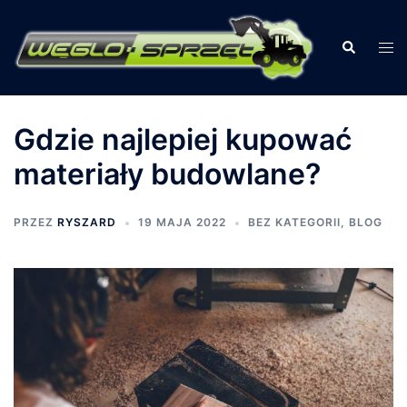
Przejdź
do
Szukaj
Prz
treści
men
Gdzie najlepiej kupować
materiały budowlane?
PRZEZ
RYSZARD
19 MAJA 2022
BEZ KATEGORII
,
BLOG