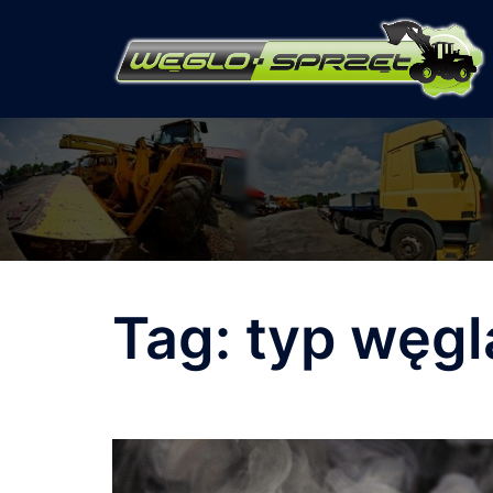
Przejdź
do
treści
Tag:
typ węgl