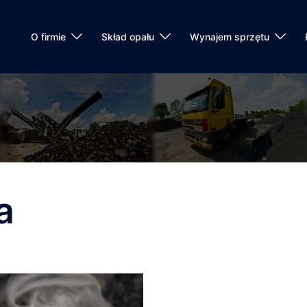
O firmie
Skład opału
Wynajem sprzętu
a