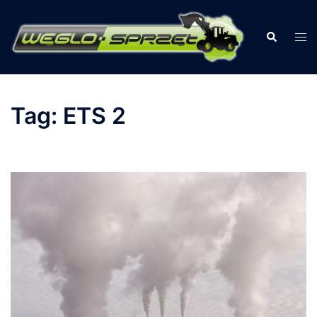
Przejdź
do
Szukaj
Prz
treści
men
Tag:
ETS 2