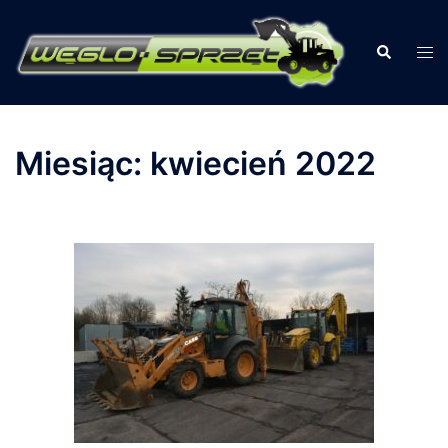
Przejdź
do
Szukaj
Prz
treści
men
Miesiąc:
kwiecień 2022