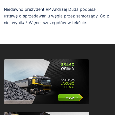
Niedawno prezydent RP Andrzej Duda podpisał
ustawę o sprzedawaniu węgla przez samorządy. Co z
niej wynika? Więcej szczegółów w tekście.