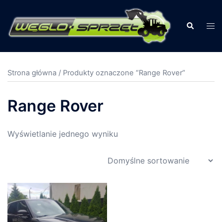
Przejdź
do
Szukaj
Prz
treści
men
Strona główna
/ Produkty oznaczone “Range Rover”
Range Rover
Wyświetlanie jednego wyniku